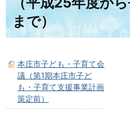
（平成25年度から
まで）
本庄市子ども・子育て会
議（第1期本庄市子ど
も・子育て支援事業計画
策定前）