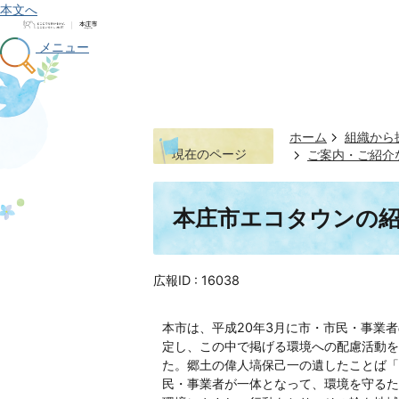
本文へ
メニュー
ホーム
組織から
現在のページ
ご案内・ご紹介
本庄市エコタウンの
広報ID :
16038
本市は、平成20年3月に市・市民・事業
定し、この中で掲げる環境への配慮活動を
た。郷土の偉人塙保己一の遺したことば「
民・事業者が一体となって、環境を守るた