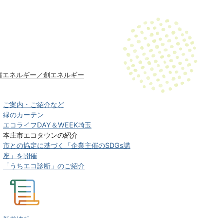
省エネルギー／創エネルギー
ご案内・ご紹介など
緑のカーテン
エコライフDAY＆WEEK埼玉
本庄市エコタウンの紹介
市との協定に基づく「企業主催のSDGs講
座」を開催
「うちエコ診断」のご紹介