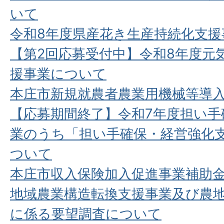
いて
令和8年度県産花き生産持続化支
【第2回応募受付中】令和8年度元
援事業について
本庄市新規就農者農業用機械等導
【応募期間終了】令和7年度担い手
業のうち「担い手確保・経営強化
ついて
本庄市収入保険加入促進事業補助
地域農業構造転換支援事業及び農
に係る要望調査について