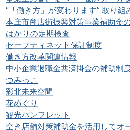
”「働き方」が変わります” 取り
本庄市商店街振興対策事業補助金
はかりの定期検査
セーフティネット保証制度
働き方改革関連情報
中小企業退職金共済掛金の補助制
つみっこ
彩北未来空間
花めぐり
観光パンフレット
空き店舗対策補助金を活用してオ