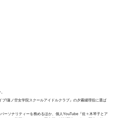
ー。
ライブ!蓮ノ空女学院スクールアイドルクラブ』の夕霧綴理役に選ば
でパーソナリティーを務めるほか、個人YouTube『佐々木琴子とア