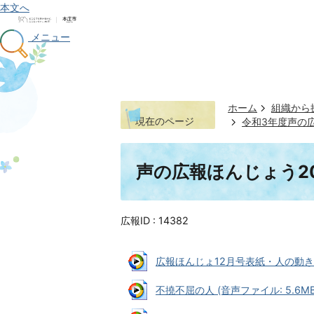
本文へ
メニュー
ホーム
組織から
現在のページ
令和3年度声の
声の広報ほんじょう20
広報ID :
14382
広報ほんじょ12月号表紙・人の動き (
不撓不屈の人 (音声ファイル: 5.6MB