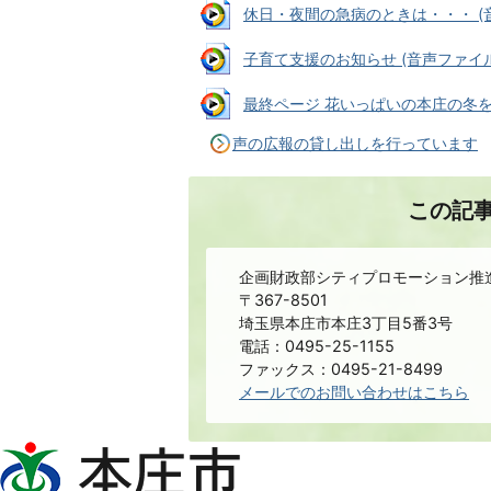
休日・夜間の急病のときは・・・ (音声
子育て支援のお知らせ (音声ファイル: 
最終ページ 花いっぱいの本庄の冬を楽し
声の広報の貸し出しを行っています
この記
企画財政部シティプロモーション推
〒367-8501
埼玉県本庄市本庄3丁目5番3号
電話：0495-25-1155
ファックス：0495-21-8499
メールでのお問い合わせはこちら
本
庄