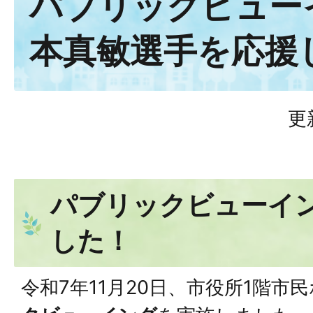
パブリックビュー
本真敏選手を応援
更
パブリックビューイ
した！
令和7年11月20日、市役所1階市