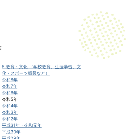
答
5.教育・文化 （学校教育、生涯学習、文
化・スポーツ振興など）
令和8年
令和7年
令和6年
令和5年
令和4年
令和3年
令和2年
平成31年・令和元年
平成30年
平成29年