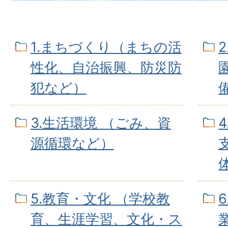
1.まちづくり（まちの活
性化、自治振興、防災防
犯など）
3.生活環境 （ごみ、資
源循環など）
5.教育・文化 （学校教
育、生涯学習、文化・ス