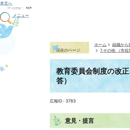
本文へ
メニュー
ホーム
組織から
現在のページ
7.その他 （
教育委員会制度の改正
答）
広報ID :
3783
意見・提言