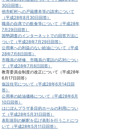
30日回答）
他市町村への戸籍謄本等の請求について
（平成28年8月30日回答）
職員の自席での飲食等について（平成28年
7月29日回答）
国勢調査のインターネットでの回答方法に
ついて（平成28年7月29日回答）
公用車への利益のない給油について（平成
28年7月8日回答）
市職員の研修、市職員の電話の応対につい
て（平成28年7月8日回答）
教育委員会制度の改正について（平成28年
6月17日回答）
仮設住宅について（平成28年6月14日回
答）
公用車の給油価格について（平成28年6月
10日回答）
はにぽんプラザ多目的ホールの利用につい
て（平成28年5月31日回答）
表彰規則の解釈を広げ表彰を行うことにつ
いて（平成28年5月11日回答）