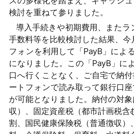
スの多様化を踏まえ、キャッシュ
検討を重ねて参りました。
導⼊⼿続きや初期費⽤、またラ
⼿数料等を⽐較検討した結果、今
フォンを利⽤して「PayB」によ
になりました。この「PayB」に
⼝へ⾏くことなく、ご⾃宅で納付
ートフォンで読み取って銀⾏⼝座
が可能となりました。納付の対象
収）、固定資産税（都市計画税含
割、国⺠健康保険税（普通徴収）