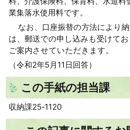
料、介護保険料、保育料、⽔道料
業集落⽔使⽤料です。
なお、⼝座振替の⽅法により納
は、郵送での申し込みも受けてお
ご案内させていただきます。
（令和2年5⽉11⽇回答）
この手紙の担当課
収納課25‐1120