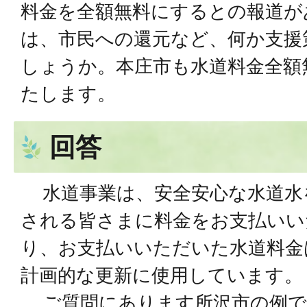
料⾦を全額無料にするとの報道が
は、市⺠への還元など、何か⽀援
しょうか。本庄市も⽔道料⾦全額
たします。
回答
⽔道事業は、安全安⼼な⽔道⽔
される皆さまに料⾦をお⽀払いい
り、お⽀払いいただいた⽔道料⾦
計画的な更新に使⽤しています。
ご質問にあります所沢市の例で