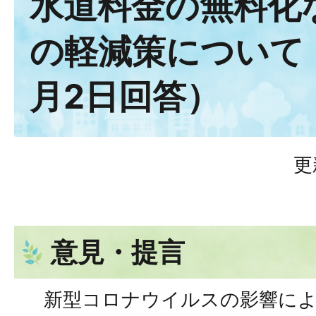
⽔道料⾦の無料化
の軽減策について
⽉2⽇回答）
更
意見・提言
新型コロナウイルスの影響によ