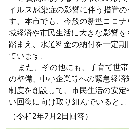
イルス感染症の影響に伴う措置の
す。本市でも、今般の新型コロナ
域経済や市⺠⽣活に⼤きな影響を
踏まえ、⽔道料⾦の納付を一定期
ています。
また、その他にも、⼦育て世帯
の整備、中⼩企業等への緊急経済
制度を創設して、市⺠⽣活の安定
い回復に向け取り組んでいるとこ
（令和2年7⽉2⽇回答）