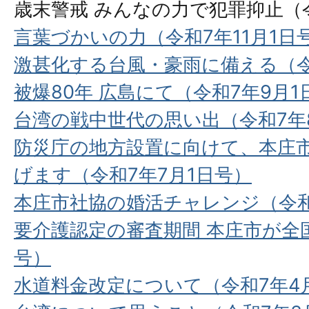
歳末警戒 みんなの力で犯罪抑止（令
言葉づかいの力（令和7年11月1日
激甚化する台風・豪雨に備える（令
被爆80年 広島にて（令和7年9月1
台湾の戦中世代の思い出（令和7年
防災庁の地方設置に向けて、本庄
げます（令和7年7月1日号）
本庄市社協の婚活チャレンジ（令和
要介護認定の審査期間 本庄市が全国
号）
水道料金改定について（令和7年4