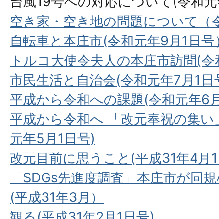
台風19号への対応について(令和元
空き家・空き地の問題について（令
自転車と本庄市(令和元年9月1日号
トルコ大使令夫人の本庄市訪問(令
市民生活と自治会(令和元年7月1日
平成から令和への課題(令和元年6月
平成から令和へ 「改元奉祝の集い
元年5月1日号)
改元目前に思うこと(平成31年4月1
「SDGs先進度調査」本庄市が同
(平成31年3月）
観る(平成31年2月1日号)