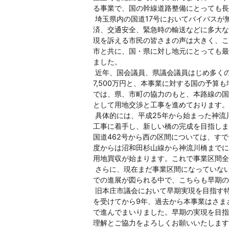
る事業で、国の幹線道路整備にとっても長
埼玉県内の国道17号においてバイパスが
済、交通安全、緊急時の輸送などに多大な
現を訴える市民の皆さまの声は大きく、こ
市と共に、国・県に対し地元にとっても最
ました。
近年、国会議員、県議会議員はじめ多くの関
7,500万円と、本事業に対する国の予
では、県、市町の協力のもと、本路線の国道
として用地交渉と工事を進めております。
具体的には、平成25年から始まった神流
工事に着手し、新しい橋の完成を目指しま
国道462号から西の区間については、す
度からは沼和田杉山線から神流川橋までに
用地買収が始まります。これで事業区間全
さらに、現在まだ事業区間になっていない
での進展が図られる中で、こちらも早期の
旧本庄市議会において早期実現を目指す特
を受けてから9年、過去から本事業はさま
で進んでまいりました。早期の実現を目指
理解とご協力をよろしくお願いいたします