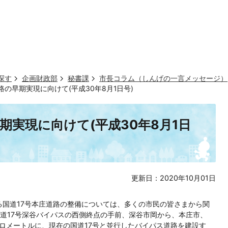
探す
企画財政部
秘書課
市長コラム（しんげの一言メッセージ）
路の早期実現に向けて(平成30年8月1日号)
期実現に向けて(平成30年8月1日
更新日：2020年10月01日
る国道17号本庄道路の整備については、多くの市民の皆さまから関
道17号深谷バイパスの西側終点の手前、深谷市岡から、本庄市、
キロメートルに、現在の国道17号と並行したバイパス道路を建設す