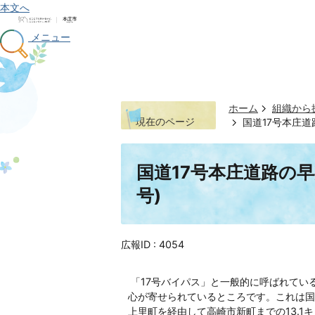
本文へ
メニュー
ホーム
組織から
現在のページ
国道17号本庄道
国道17号本庄道路の早
号)
広報ID :
4054
「17号バイパス」と一般的に呼ばれてい
心が寄せられているところです。これは国
上里町を経由して高崎市新町までの13.1