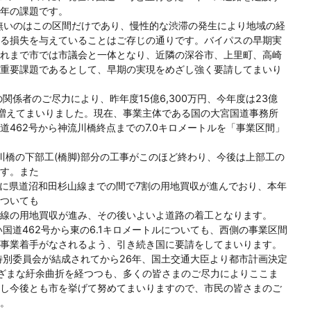
年の課題です。
無いのはこの区間だけであり、慢性的な渋滞の発生により地域の経
る損失を与えていることはご存じの通りです。バイパスの早期実
れまで市では市議会と一体となり、近隣の深谷市、上里町、高崎
重要課題であるとして、早期の実現をめざし強く要請してまいり
係者のご尽力により、昨年度15億6,300万円、今年度は23億
算も増えてまいりました。現在、事業主体である国の大宮国道事務所
462号から神流川橋終点までの7.0キロメートルを「事業区間」
川橋の下部工(橋脚)部分の工事がこのほど終わり、今後は上部工の
す。また
でに県道沼和田杉山線までの間で7割の用地買収が進んでおり、本年
ついても
線の用地買収が進み、その後いよいよ道路の着工となります。
国道462号から東の6.1キロメートルについても、西側の事業区間
事業着手がなされるよう、引き続き国に要請をしてまいります。
別委員会が結成されてから26年、国土交通大臣より都市計画決定
ざまな紆余曲折を経つつも、多くの皆さまのご尽力によりここま
し今後とも市を挙げて努めてまいりますので、市民の皆さまのご
。