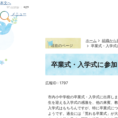
本文へ
メニュー
ホーム
組織から
現在のページ
卒業式・入学式に
卒業式・入学式に参加し
広報ID :
1797
市内小中学校の卒業式・入学式に出席しま
生を迎える入学式の感激を、他の来賓、教
入学式はもちろんですが、特に卒業式につ
ようです。過去には「荒れる卒業式」が大