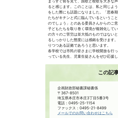
まっすぐ前を見て、国歌と校歌を大きな声
ると感じます。このことは、私と同じよう
をした際にも話題になりました。「思春期
たちがキチンと式に臨んでいるということ
のでしょう」とのある委員さんからのご意
子どもたちを取り巻く環境が複雑化してい
の方々のご苦労は並大抵のものではないと
るしっかりした態度には感銘を受けます。
りつつある証拠であろうと思います。
各学校では市民の皆さまに学校開放を行っ
っている先生、児童生徒さんをぜひ応援し
この記
企画財政部秘書課秘書係
〒367-8501
埼玉県本庄市本庄3丁目5番3号
電話：0495-25-1154
ファックス：0495-21-8499
メールでのお問い合わせはこちら