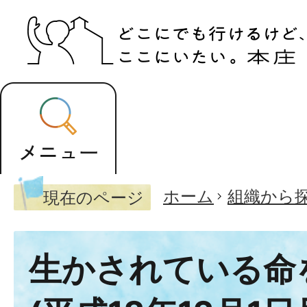
ホーム
組織から
現在のページ
生かされている命