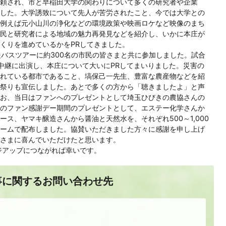
頼され、市と早稲田大学の関わりについて多くの研究者や企業
した。大学誘致について先人が苦労されたこと、今では大学との
例えば元小山川の浄化などの環境政策や映画ロケなど映像のまち
民と研究者による地域の魅力再発見などを紹介し、いかに本庄が
くりを進めているかをPRしてきました。
援バスツアーに約300名の市民の皆さまと共に参加しました。試合
況中継に出演し、本庄について大いにPRしてまいりました。災害の
れている都市であること、塙保己一先生、豊富な農産物などを紹
祭りも宣伝しました。あとで多くの方から「聴きましたよ」と声
お、当日はファンへのプレゼントとして埼玉ひびきの農協さんの
のファン感謝デー期間のプレゼントとして、エステー化学さんか
ス、ヤマキ醸造さんから醤油と天然水を、それぞれ500～1,000
ームで配布しました。協賛いただきました方々に感謝を申し上げ
さまに喜んでいただけたと思います。
ジアップにつながれば幸いです。
事に関するお問い合わせ先