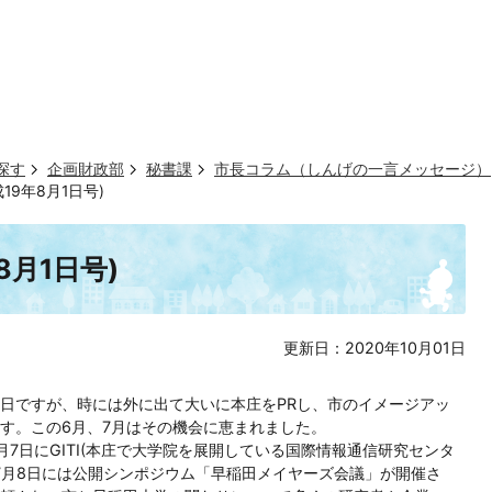
探す
企画財政部
秘書課
市長コラム（しんげの一言メッセージ）
19年8月1日号)
8月1日号)
更新日：2020年10月01日
日ですが、時には外に出て大いに本庄をPRし、市のイメージアッ
す。この6月、7月はその機会に恵まれました。
7日にGITI(本庄で大学院を展開している国際情報通信研究センタ
、7月8日には公開シンポジウム「早稲田メイヤーズ会議」が開催さ