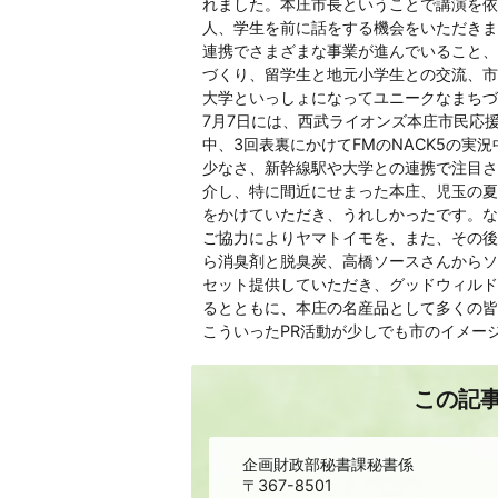
れました。本庄市長ということで講演を依
人、学生を前に話をする機会をいただきま
連携でさまざまな事業が進んでいること、
づくり、留学生と地元小学生との交流、市
大学といっしょになってユニークなまちづ
7月7日には、西武ライオンズ本庄市民応
中、3回表裏にかけてFMのNACK5の実
少なさ、新幹線駅や大学との連携で注目さ
介し、特に間近にせまった本庄、児玉の夏
をかけていただき、うれしかったです。な
ご協力によりヤマトイモを、また、その後
ら消臭剤と脱臭炭、高橋ソースさんからソー
セット提供していただき、グッドウィルド
るとともに、本庄の名産品として多くの皆
こういったPR活動が少しでも市のイメー
この記
企画財政部秘書課秘書係
〒367-8501