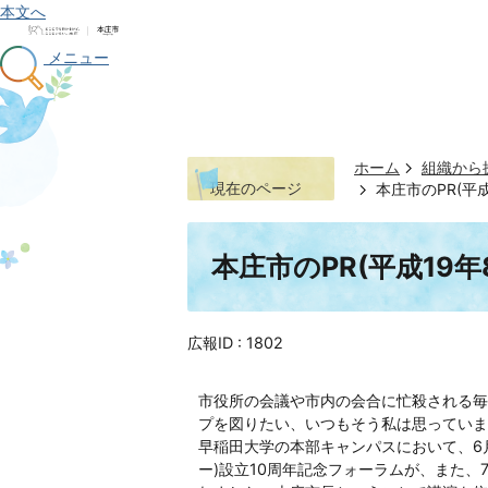
本文へ
メニュー
ホーム
組織から
現在のページ
本庄市のPR(平成
本庄市のPR(平成19年
広報ID :
1802
市役所の会議や市内の会合に忙殺される毎
プを図りたい、いつもそう私は思っていま
早稲田大学の本部キャンパスにおいて、6月
ー)設立10周年記念フォーラムが、また