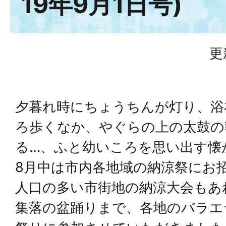
19年9月1日号)
更
夕暮れ時にちょうちんが灯り、浴
ろ歩くなか、やぐらの上の太鼓の
る…、ふと幼いころを思い出す懐
8月中は市内各地域の納涼祭にお
人口の多い市街地の納涼大会もあ
集落の盆踊りまで、各地のバラエ