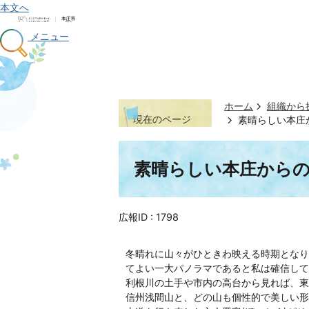
本文へ
メニュー
ホーム
組織から
現在のページ
素晴らしい本庄か
素晴らしい本庄からの眺
広報ID :
1798
冬晴れに山々がひときわ映える時期となり
てよい一大パノラマであると私は確信して
利根川の土手や市内の高台から見れば、東
信州浅間山と、どの山も個性的で美しい形