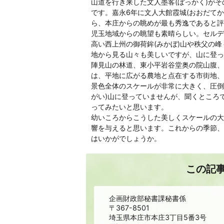
山道を行き来した文人墨客(ぼっかく)が
です。嘉永6年に文人大館霞城(おおだて
ら、本庄からの眺めが最も秀逸であると評
児玉地域からの眺望も素晴らしい。セルデ
高い西上州の御荷鉾(みかぼ)山や秩父の
地から見る山々も美しいですが、山に登っ
陣見山の林道、東小平岩谷堂奥の院山腹、
は、平地に広がる農地と点在する市街地、
景色全体のスケールが非常に大きく、圧倒
がい)山に登っていませんが、聞くところ
ってみたいと思います。
幼いころからこうした美しくスケールの大
響を与えると思います。これからの季節、
はいかがでしょうか。
この記
企画財政部秘書課秘書係
〒367-8501
埼玉県本庄市本庄3丁目5番3号