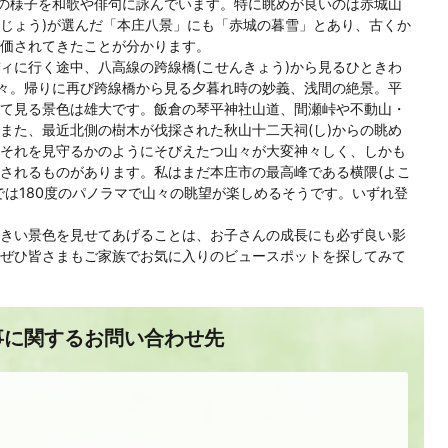
その様子を和歌や俳句に詠んでいます。特に眺めが良いのは赤城山
かじょう)が選んだ「本庄八景」にも「赤城の暮雪」とあり、古くか
価されてきたことが分かります。
ィに行く途中、八高線の跨線橋(こせんきょう)から見るひときわ
峰々。帰りに再び跨線橋から見る夕暮れ時の妙義、浅間の絶景。平
て見る景色は雄大です。飯倉の琴平神社山道、間瀬峠や不動山・
また、最近北側の樹木が伐採された秋山十二天祠(し)からの眺め
それを見守るかのようにそびえたつ山々が大変神々しく、しかも
されるものがあります。私はまだ本庄市の最高峰である横隈(よこ
では180度のパノラマで山々の眺望が楽しめるそうです。いずれ登
きい景色を見せてあげることは、お子さんの成長にも必ず良い影
ぜひ皆さまもご家族でお気に入りのビュースポットを探してみて
事に関するお問い合わせ先