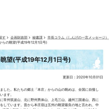
探す
企画財政部
秘書課
市長コラム（しんげの一言メッセージ）
らの眺望(平成19年12月1日号)
望(平成19年12月1日号)
更新日：2020年10月01日
ました。私たちの郷土「本庄」からの山の眺めは、全国に自慢し
います。
に常州筑波山、北に野州男体山、上毛三山、越州三国連山、西に
をしています。昔から本庄宿は五州の眺望最良の地と言われ、中