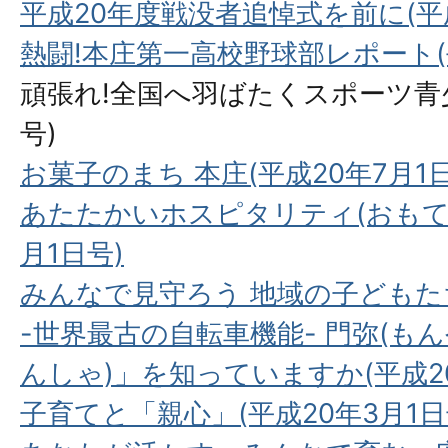
平成20年度戦没者追悼式を前に(平成
熱闘!本庄第一高校野球部レポート(平
頑張れ!全国へ羽ばたくスポーツ青少
号)
お菓子のまち 本庄(平成20年7月1日
あたたかいホスピタリティ(おもてな
月1日号)
みんなで見守ろう 地域の子どもたち
-世界最古の自転車機能- 門弥(もん
んしゃ)」を知っていますか(平成20
子育てと「親心」(平成20年3月1日