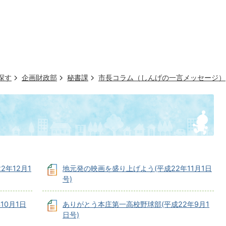
探す
企画財政部
秘書課
市長コラム（しんげの一言メッセージ）
年12月1
地元発の映画を盛り上げよう(平成22年11月1日
号)
10月1日
ありがとう本庄第一高校野球部(平成22年9月1
日号)