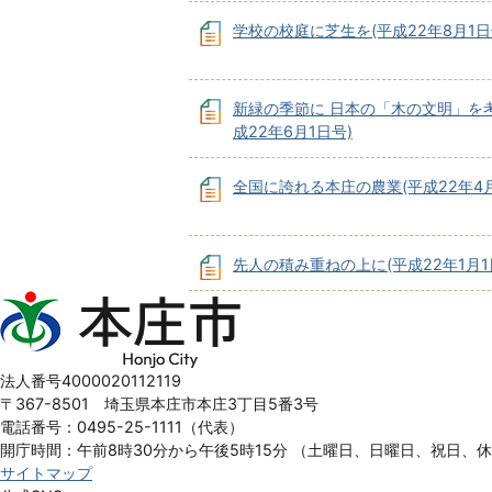
学校の校庭に芝生を(平成22年8月1日
新緑の季節に 日本の「木の文明」を
成22年6月1日号)
全国に誇れる本庄の農業(平成22年4月
先人の積み重ねの上に(平成22年1月1
本
庄
市
Honjo
法人番号4000020112119
City
〒367-8501 埼玉県本庄市本庄3丁目5番3号
電話番号：0495-25-1111（代表）
開庁時間：午前8時30分から午後5時15分
（土曜日、日曜日、祝日、
サイトマップ