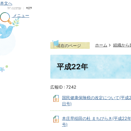
本文へ
メニュー
ホーム
組織から
現在のページ
平成22年
広報ID :
7242
国民健康保険税の改定について(平成22
日号)
本庄早稲田の杜 まちびらき(平成22年
号)