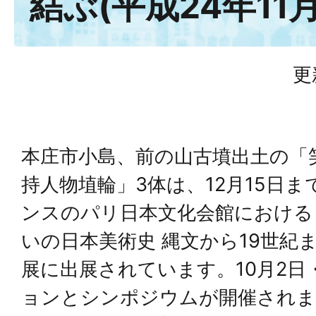
結ぶ(平成24年11月
更
本庄市小島、前の山古墳出土の「
持人物埴輪」3体は、12月15日ま
ンスのパリ日本文化会館における
いの日本美術史 縄文から19世紀
展に出展されています。10月2日
ョンとシンポジウムが開催されま