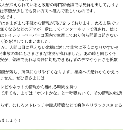
拡大が抑えられていると政府の専門家会議では見解を出しておりま
は事態が少しでも良い方向へ進んで欲しいものです。
対処です。
ではさまざまな不確かな情報が飛び交っております。ぬるま湯でウ
無くなるなどのデマが一瞬にしてインターネットで流され、信じ
はトイレットペーパーは国内で生産しており何ら問題は起きない
く姿を消してしまいました。
うか。人間は目に見えない危機に対して非常に不安になりやすいそ
発事故の際にもさまざまな憶測が流れました。あの時と同じく今
安が、普段であれば冷静に対処できるはずのデマやうわさを拡散
機能が落ち、病気になりやすくなります。感染への恐れからかえっ
ません。ぜひ皆さまには
テレビやネットの情報から離れる時間を持つ
って来ても、まずは「ホントかな」と一呼吸おいて、その情報の出所
頼らず、むしろストレッチや腹式呼吸などで身体をリラックスさせる
ちましょう！