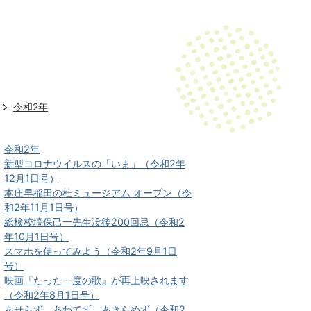
令和2年
令和2年
新型コロナウイルスの「いま」（令和2年
12月1日号）
本庄早稲田の杜ミュージアム オープン（令
和2年11月1日号）
総検校塙保己一先生没後200回忌（令和2
年10月1日号）
スマホを使ってみよう（令和2年9月1日
号）
映画『たった⼀度の歌』が再上映されます
（令和2年8月1日号）
あせらず、あわてず、あきらめず（令和2