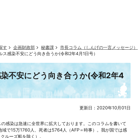
探す
企画財政部
秘書課
市長コラム（しんげの一言メッセージ）
ルス感染不安にどう向き合うか(令和2年4月1日号）
染不安にどう向き合うか(令和2年4
更新日：2020年10月01日
スの感染は急速に全世界に拡大しております。このコラムを書いて
地域で15万1760人、死者は5764人（AFP＝時事）。我が国では感
（クルーズ船を除く）。