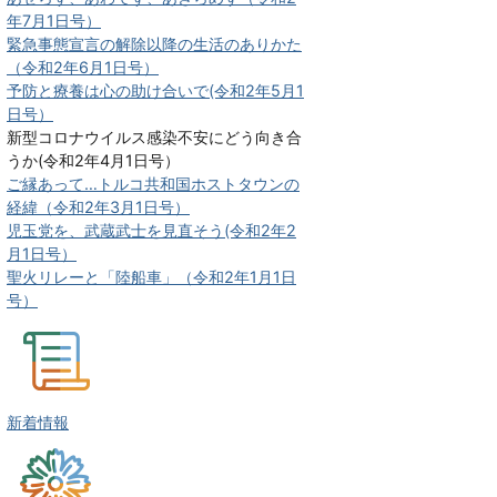
年7月1日号）
緊急事態宣言の解除以降の生活のありかた
（令和2年6月1日号）
予防と療養は心の助け合いで(令和2年5月1
日号）
新型コロナウイルス感染不安にどう向き合
うか(令和2年4月1日号）
ご縁あって…トルコ共和国ホストタウンの
経緯（令和2年3月1日号）
児玉党を、武蔵武士を見直そう(令和2年2
月1日号）
聖火リレーと「陸船車」（令和2年1月1日
号）
新着情報