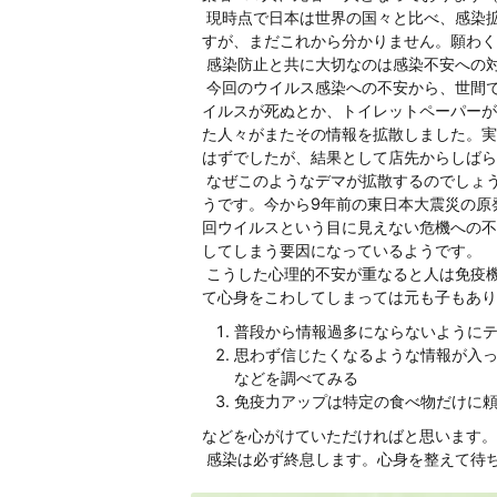
現時点で日本は世界の国々と比べ、感染
すが、まだこれから分かりません。願わく
感染防止と共に大切なのは感染不安への
今回のウイルス感染への不安から、世間
イルスが死ぬとか、トイレットペーパーが
た人々がまたその情報を拡散しました。実
はずでしたが、結果として店先からしばら
なぜこのようなデマが拡散するのでしょ
うです。今から9年前の東日本大震災の原
回ウイルスという目に見えない危機への不
してしまう要因になっているようです。
こうした心理的不安が重なると人は免疫
て心身をこわしてしまっては元も子もあり
普段から情報過多にならないように
思わず信じたくなるような情報が入
などを調べてみる
免疫力アップは特定の食べ物だけに
などを心がけていただければと思います。
感染は必ず終息します。心身を整えて待