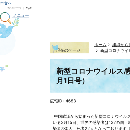
本文へ
メニュー
ホーム
組織から
現在のページ
新型コロナウイ
新型コロナウイルス感
月1日号）
広報ID :
4688
中国武漢から始まった新型コロナウイル
いる3月15日、世界の感染者は137の国・
染者780人、死者22人となっております