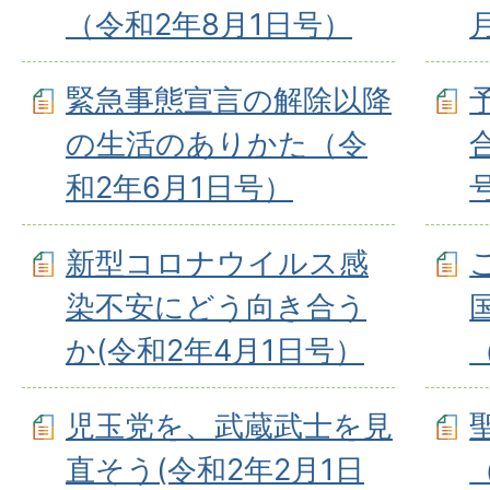
（令和2年8月1日号）
緊急事態宣言の解除以降
の生活のありかた（令
和2年6月1日号）
新型コロナウイルス感
染不安にどう向き合う
か(令和2年4月1日号）
児玉党を、武蔵武士を見
直そう(令和2年2月1日