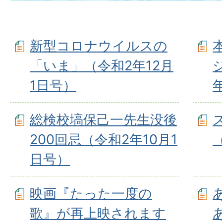
新型コロナウイルスの
「いま」（令和2年12月
1日号）
総検校塙保己一先生没後
200回忌（令和2年10月1
日号）
映画『たった⼀度の
歌』が再上映されます