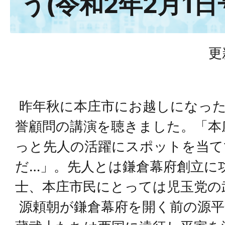
う(令和2年2月1日
更
昨年秋に本庄市にお越しになった
誉顧問の講演を聴きました。「本
っと先人の活躍にスポットを当て
だ…」。先人とは鎌倉幕府創立に
士、本庄市民にとっては児玉党の
源頼朝が鎌倉幕府を開く前の源平