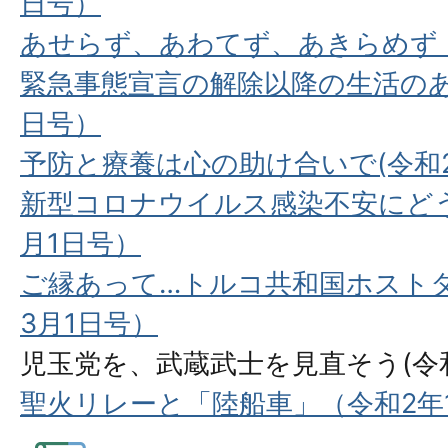
日号）
あせらず、あわてず、あきらめず（
緊急事態宣言の解除以降の生活のあ
日号）
予防と療養は心の助け合いで(令和2
新型コロナウイルス感染不安にどう
月1日号）
ご縁あって…トルコ共和国ホスト
3月1日号）
児玉党を、武蔵武士を見直そう(令和
聖火リレーと「陸船車」（令和2年