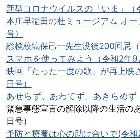
新型コロナウイルスの「いま」（令
本庄早稲田の杜ミュージアム オープ
号）
総検校塙保己一先生没後200回忌（
スマホを使ってみよう（令和2年9
映画『たった⼀度の歌』が再上映さ
日号）
あせらず、あわてず、あきらめず（
緊急事態宣言の解除以降の生活のあ
日号）
予防と療養は心の助け合いで(令和2