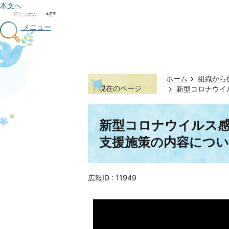
本文へ
メニュー
ホーム
組織から
現在のページ
新型コロナウイ
新型コロナウイルス感
支援施策の内容につい
広報ID :
11949