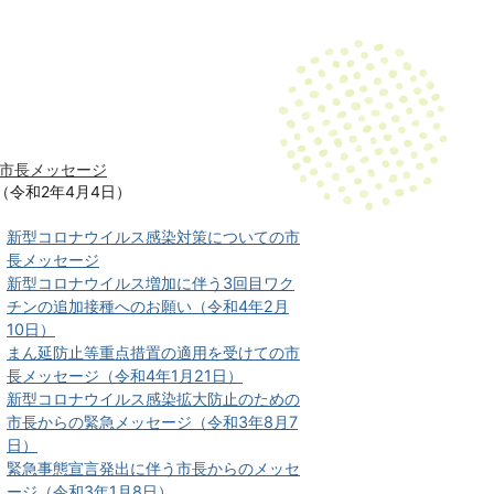
市長メッセージ
令和2年4月4日）
新型コロナウイルス感染対策についての市
長メッセージ
新型コロナウイルス増加に伴う3回目ワク
チンの追加接種へのお願い（令和4年2月
10日）
まん延防止等重点措置の適用を受けての市
長メッセージ（令和4年1月21日）
新型コロナウイルス感染拡大防止のための
市長からの緊急メッセージ（令和3年8月7
日）
緊急事態宣言発出に伴う市長からのメッセ
ージ（令和3年1月8日）