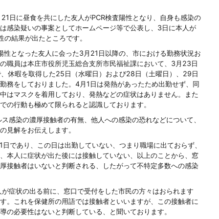
21日に昼食を共にした友人がPCR検査陽性となり、自身も感染の
は感染疑いの事案としてホームページ等で公表し、3日に本人が
性の結果が出たところです。
陽性となった友人に会った3月21日以降の、市における勤務状況お
の職員は本庄市役所児玉総合支所市民福祉課において、3月23日
、休暇を取得した25日（水曜日）および28日（土曜日）、29日
勤務をしておりました。4月1日は発熱があったため出勤せず、同
中はマスクを着用しており、発熱などの症状はありません。また
での行動も極めて限られると認識しております。
ルス感染の濃厚接触者の有無、他人への感染の恐れなどについて、
の見解をお伝えします。
1日であり、この日は出勤していない、つまり職場に出ておらず、
、本人に症状が出た後には接触していない、以上のことから、窓
厚接触者はいないと判断される、したがって不特定多数への感染
人が症状の出る前に、窓口で受付をした市民の方々はおられます
す。これを保健所の用語では接触者といいますが、この接触者に
導の必要性はないと判断している、と聞いております。