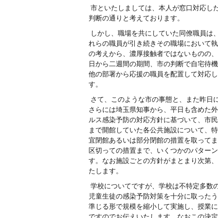
市といたしましては、本人が窓口対応し
判断の通りと考えております。
しかし、職場を共にしていた同僚職員は
れらの職員が引き続きその職場において執
の考えから、濃厚接触者ではないものの、
日から二週間の期間、市の判断で自宅待機
他の部署から応援の職員を配置して対応し
す。
さて、このような市の事態と、また昨日
さらには埼玉県知事から、平日も含めた外
ルス感染予防の対応方針に基づいて、市民
まで開館していた各公共施設について、特
宜閉館あるいは部分閉館の措置を取ってま
区切っての措置まで、いくつかのパターン
す。なお施設ごとの方針がまとまり次第、
たします。
学校についてですが、学校は不特定多数
児童生徒の感染予防対策を十分に取ったう
準じる形で規模を縮小して実施し、授業に
ですのでお伝えいたします。なおこの決定