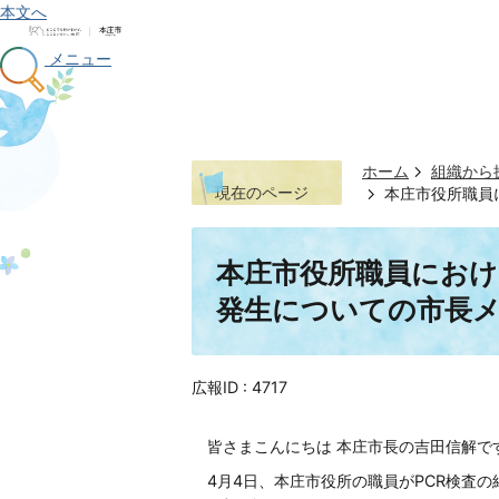
本文へ
メニュー
ホーム
組織から
現在のページ
本庄市役所職員
本庄市役所職員にお
発生についての市長メ
広報ID :
4717
皆さまこんにちは 本庄市長の吉田信解で
4月4日、本庄市役所の職員がPCR検査