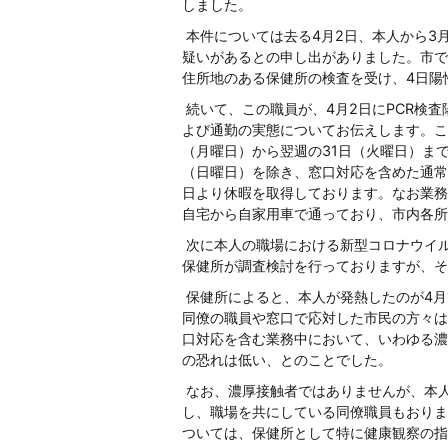
しました。
本件については去る4月2日、本人から3月
疑いがあるとの申し出がありました。市で
住所地のある保健所の検査を受け、4日陽
続いて、この職員が、4月2日にPCR検査
よび通勤の実態についてお伝えします。こ
（月曜日）から翌週の31日（火曜日）まで
（日曜日）を除き、窓口対応を含めた通常
日より休暇を取得しております。なお業務
自宅から自家用車で通っており、市内各所
次に本人の職場における新型コロナウイ
保健所が調査検討を行っておりますが、そ
保健所によると、本人が発熱したのが4月
同僚の職員や窓口で応対した市民の方々は
口対応を含む業務中において、いわゆる濃
の恐れは低い、とのことでした。
なお、濃厚接触者ではありませんが、本
し、職場を共にしている同僚職員もおりま
ついては、保健所として特に健康観察の指