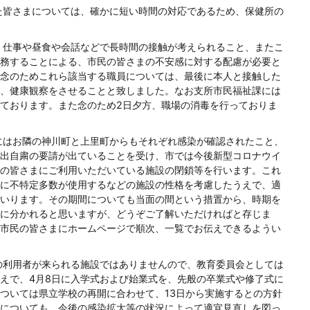
た皆さまについては、確かに短い時間の対応であるため、保健所の
、仕事や昼食や会話などで長時間の接触が考えられること、またこ
務することによる、市民の皆さまの不安感に対する配慮が必要と
念のためこれら該当する職員については、最後に本人と接触した
、健康観察をさせることと致しました。なお支所市民福祉課には
ております。また念のため2日夕方、職場の消毒を行っておりま
にはお隣の神川町と上里町からもそれぞれ感染が確認されたこと、
出自粛の要請が出ていることを受け、市では今後新型コロナウイ
の皆さまにご利用いただいている施設の閉鎖等を行います。これ
に不特定多数が使用するなどの施設の性格を考慮したうえで、適
いります。その期間についても当面の間という措置から、時期を
に分かれると思いますが、どうぞご了解いただければと存じま
市民の皆さまにホームページで順次、一覧でお伝えできるようい
の利用者が来られる施設ではありませんので、教育委員会としては
えで、4月8日に入学式および始業式を、先般の卒業式や修了式に
ついては県立学校の再開に合わせて、13日から実施するとの方針
についても、今後の感染拡大等の状況によって適宜見直しを図っ