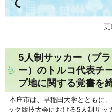
て
更
5人制サッカー（ブ
ー）のトルコ代表チ
プ地に関する覚書を
本庄市は、早稲田大学とともに、東
ック競技大会における5人制サッ