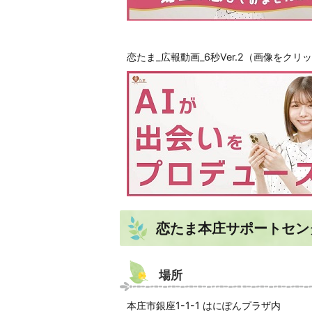
恋たま_広報動画_6秒Ver.2（画像をク
恋たま本庄サポートセ
場所
本庄市銀座1-1-1 はにぽんプラザ内