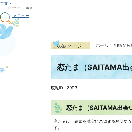
本文へ
メニュー
ホーム
組織から
現在のページ
恋たま（SAITAM
広報ID :
2993
恋たま（SAITAMA出
恋たまは、結婚を誠実に希望する独身男女
す。