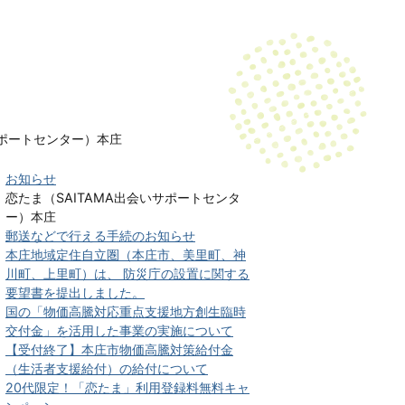
サポートセンター）本庄
お知らせ
恋たま（SAITAMA出会いサポートセンタ
ー）本庄
郵送などで行える手続のお知らせ
本庄地域定住自立圏（本庄市、美里町、神
川町、上里町）は、 防災庁の設置に関する
要望書を提出しました。
国の「物価高騰対応重点支援地方創生臨時
交付金」を活用した事業の実施について
【受付終了】本庄市物価高騰対策給付金
（生活者支援給付）の給付について
20代限定！「恋たま」利用登録料無料キャ