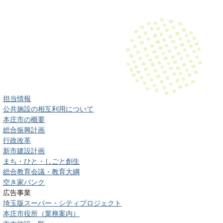
担当情報
公共施設の相互利用について
本庄市の概要
総合振興計画
行政改革
新市建設計画
まち・ひと・しごと創生
総合教育会議・教育大綱
空き家バンク
広告事業
埼玉版スーパー・シティプロジェクト
本庄市役所（業務案内）