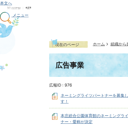
本文へ
メニュー
ホーム
組織から
現在のページ
広告事業
広報ID :
976
ネーミングライツパートナーを募集
す！
本庄総合公園体育館のネーミングラ
ナー・愛称が決定