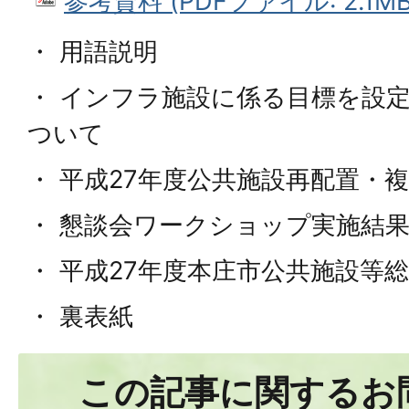
参考資料 (PDFファイル: 2.1MB
・ 用語説明
・ インフラ施設に係る目標を設
ついて
・ 平成27年度公共施設再配置・
・ 懇談会ワークショップ実施結
・ 平成27年度本庄市公共施設等
・ 裏表紙
この記事に関するお