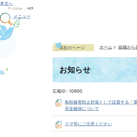
本文へ
メニュー
ホーム
組織から
現在のページ
お知らせ
広報ID :
10900
鳥獣被害防止対策として設置する「
安全確保について
クマ等にご注意ください