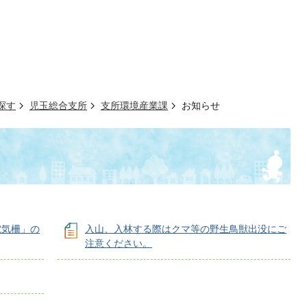
探す
児玉総合支所
支所環境産業課
お知らせ
電気柵」の
入山、入林する際はクマ等の野生鳥獣出没にご
注意ください。