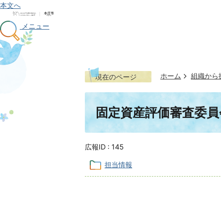
本文へ
メニュー
ホーム
組織から
現在のページ
固定資産評価審査委員
広報ID :
145
担当情報