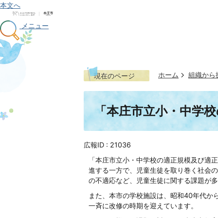
本文へ
メニュー
ホーム
組織から
現在のページ
「本庄市立小・中学校
広報ID :
21036
「本庄市立小・中学校の適正規模及び適正
進する一方で、児童生徒を取り巻く社会の
の不適応など、児童生徒に関する課題が多
また、本市の学校施設は、昭和40年代か
一斉に改修の時期を迎えています。