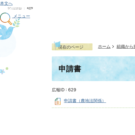
本文へ
メニュー
ホーム
組織から
現在のページ
申請書
広報ID :
629
申請書（農地法関係）