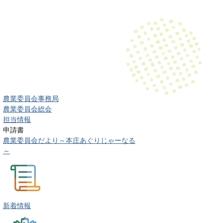
農業委員会事務局
農業委員会総会
担当情報
申請書
農業委員会だより～本庄あぐりじゃーなる
～
新着情報