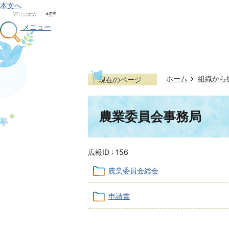
本文へ
メニュー
ホーム
組織から
現在のページ
農業委員会事務局
広報ID :
156
農業委員会総会
申請書