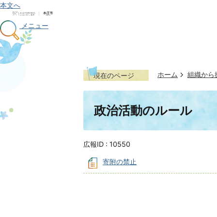
本文へ
メニュー
ホーム
組織から
現在のページ
政治活動のルール
広報ID :
10550
寄附の禁止