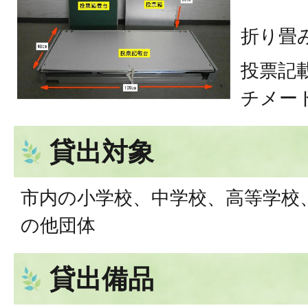
折り畳
投票記
チメー
貸出対象
市内の小学校、中学校、高等学校
の他団体
貸出備品