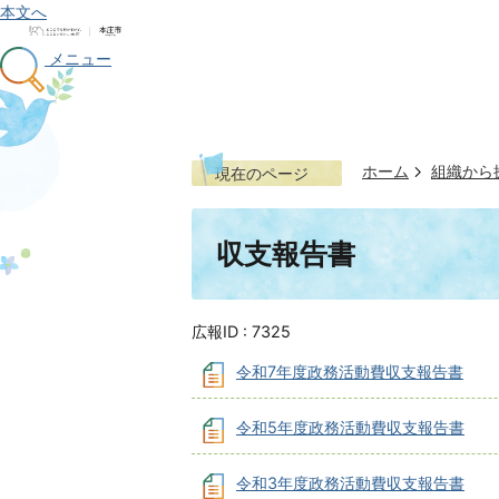
本文へ
メニュー
ホーム
組織から
現在のページ
収支報告書
広報ID :
7325
令和7年度政務活動費収支報告書
令和5年度政務活動費収支報告書
令和3年度政務活動費収支報告書