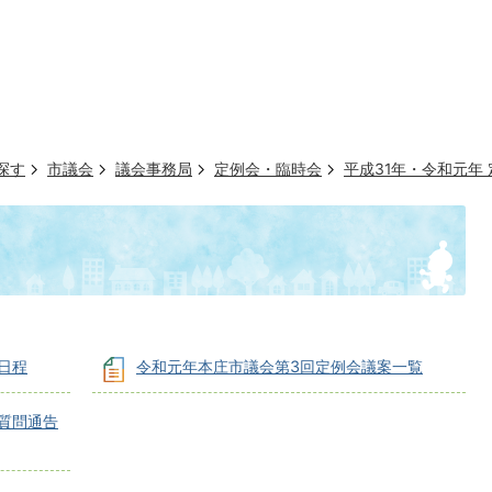
探す
市議会
議会事務局
定例会・臨時会
平成31年・令和元年
日程
令和元年本庄市議会第3回定例会議案一覧
質問通告