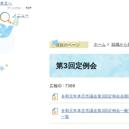
本文へ
メニュー
ホーム
組織から
現在のページ
第3回定例会
広報ID :
7369
令和元年本庄市議会第3回定例会会期
令和元年本庄市議会第3回定例会一般
一覧