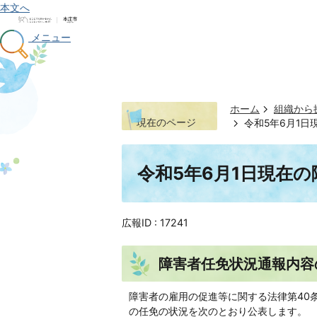
本文へ
メニュー
ホーム
組織から
現在のページ
令和5年6月1
令和5年6月1日現在
広報ID :
17241
障害者任免状況通報内容
障害者の雇用の促進等に関する法律第40
の任免の状況を次のとおり公表します。