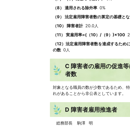
（8） 適用される除外率
0%
（9） 法定雇用障害者数の算定の基礎となる職員
（10） 障害者計
20.0人
（11） 実雇用率=(（10）/（9）)×100
2
（12）法定雇用障害者数を達成するため
の数
0人
C 障害者の雇用の促進
者数
対象となる職員の数が少数であるため、特
れがあることから非公表としています。
D 障害者雇用推進者
総務部長 駒澤 明