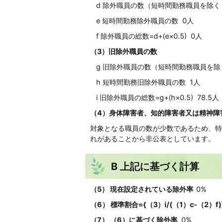
d 除外職員の数（短時間勤務職員を除く 
e 短時間勤務除外職員の数 0人
f 除外職員の総数=d+(e×0.5) 0人
（3）旧除外職員の数
g 旧除外職員の数（短時間勤務職員を除く
h 短時間勤務旧除外職員の数 1人
i 旧除外職員の総数=g+(h×0.5) 78.5人
（4）身体障害者、知的障害者又は精神障
対象となる職員の数が少数であるため、特
れがあることから非公表としています。
B 上記に基づく計算
（5） 現在設定されている除外率
0%
（6） 標準割合={（3）i/(（1）c-（2）f)
（7） （6）に基づく除外率
0%