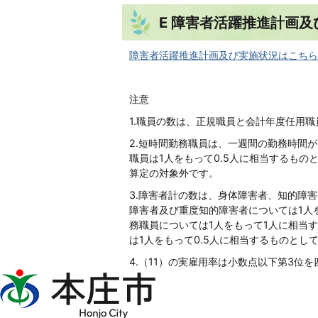
E 障害者活躍推進計画及
障害者活躍推進計画及び実施状況はこちら
注意
1.職員の数は、正規職員と会計年度任用
2.短時間勤務職員は、一週間の勤務時間
職員は1人をもって0.5人に相当するもの
算定の対象外です。
3.障害者計の数は、身体障害者、知的障
障害者及び重度知的障害者については1人
務職員については1人をもって1人に相当
は1人をもって0.5人に相当するものとし
4.（11）の実雇用率は小数点以下第3位
本
庄
市