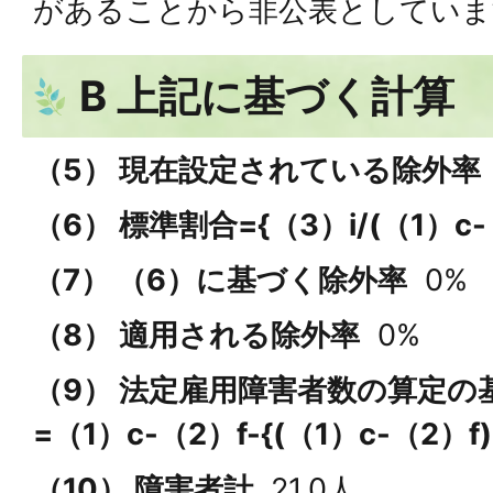
があることから非公表としていま
B 上記に基づく計算
（5） 現在設定されている除外
（6） 標準割合={（3）i/(（1）c-
（7） （6）に基づく除外率
0%
（8） 適用される除外率
0%
（9） 法定雇用障害者数の算定の
=（1）c-（2）f-{(（1）c-（2）f
（10） 障害者計
21.0人