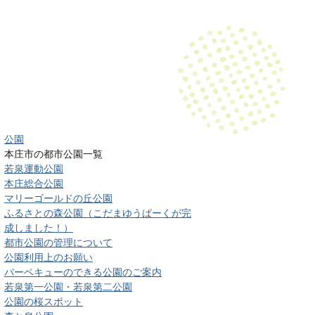
公園
本庄市の都市公園一覧
若泉運動公園
本庄総合公園
マリーゴールドの丘公園
ふるさとの森公園（こだまゆうぱーくが完
成しました！）
都市公園の管理について
公園利用上のお願い
バーベキューのできる公園のご案内
若泉第一公園・若泉第二公園
公園の桜スポット