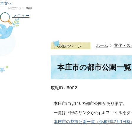
本文へ
メニュー
ホーム
文化・ス
現在のページ
本庄市の都市公園一覧
広報ID :
6002
本庄市には140の都市公園があります。
一覧は下部のリンクからpdfファイルを
本庄市の都市公園一覧（令和7年7月1日時点）(