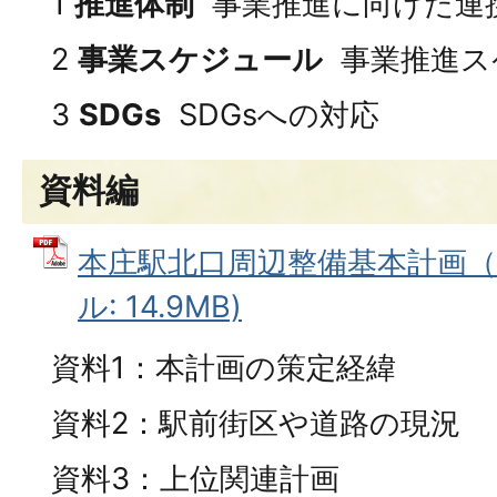
1
推進体制
事業推進に向けた連
2
事業スケジュール
事業推進ス
3
SDGs
SDGsへの対応
資料編
本庄駅北口周辺整備基本計画（資
ル: 14.9MB)
資料1：本計画の策定経緯
資料2：駅前街区や道路の現況
資料3：上位関連計画