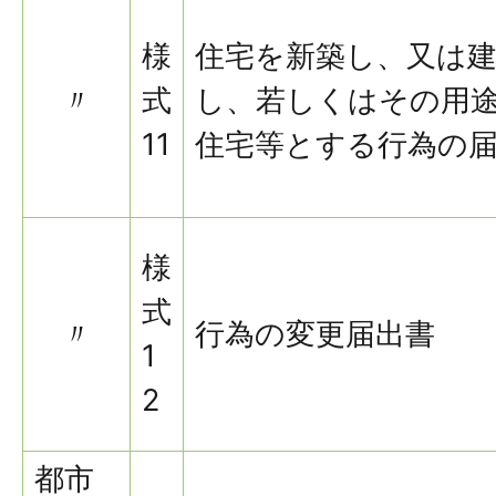
様
住宅を新築し、又は
〃
式
し、若しくはその用
11
住宅等とする行為の
様
式
〃
行為の変更届出書
1
2
都市