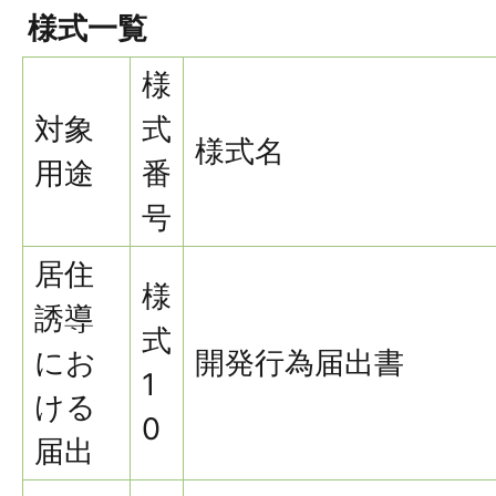
様式一覧
様
対象
式
様式名
用途
番
号
居住
様
誘導
式
にお
開発行為届出書
1
ける
0
届出