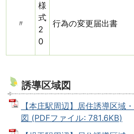
様
式
〃
行為の変更届出書
2
0
誘導区域図
【本庄駅周辺】居住誘導区域・
図 (PDFファイル: 781.6KB)