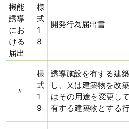
機能
様
誘導
式
開発行為届出書
にお
1
ける
8
届出
様
誘導施設を有する建
式
し、又は建築物を改
〃
1
はその用途を変更し
9
有する建築物とする