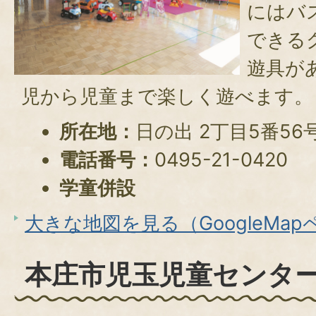
にはバ
できる
遊具が
児から児童まで楽しく遊べます。
所在地：
日の出 2丁目5番56
電話番号：
0495-21-0420
学童併設
大きな地図を見る（GoogleMa
本庄市児玉児童センタ