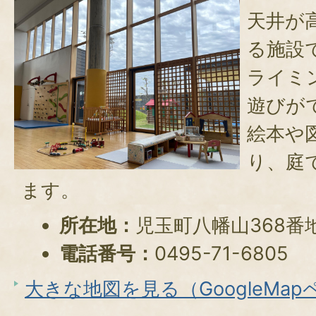
天井が
る施設
ライミ
遊びが
絵本や
り、庭
ます。
所在地：
児玉町八幡山368番
電話番号：
0495-71-6805
大きな地図を見る（GoogleMa