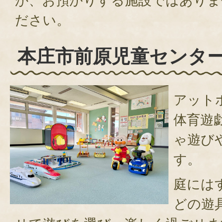
が、お預かりする施設ではありま
ださい。
本庄市前原児童センタ
アット
体育遊
ゃ遊び
す。
庭には
どの遊