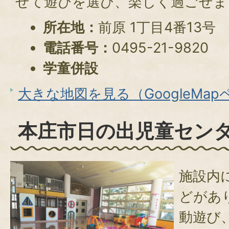
せて遊びを選び、楽しく過ごせま
所在地：
前原 1丁目4番13号
電話番号：
0495-21-9820
学童併設
大きな地図を見る（GoogleMa
本庄市日の出児童セン
施設内
どがあ
動遊び