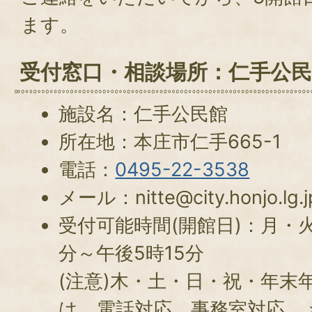
ます。
受付窓口・相談場所：仁手公民
施設名：仁手公民館
所在地：本庄市仁手665-1
電話：
0495-22-3538
メール：nitte@city.honjo.lg.j
受付可能時間(開館日)：月・火
分～午後5時15分
(注意)木・土・日・祝・年末
は、電話対応、事務室対応、