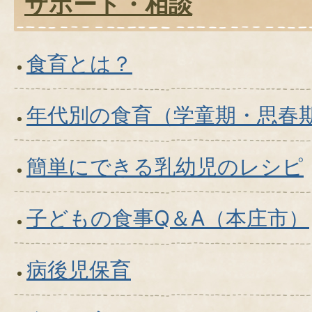
サポート・相談
食育とは？
年代別の食育（学童期・思春
簡単にできる乳幼児のレシピ
子どもの食事Q＆A（本庄市）
病後児保育