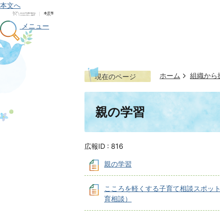
本文へ
メニュー
ホーム
組織から
現在のページ
親の学習
広報ID :
816
親の学習
こころを軽くする子育て相談スポッ
育相談）