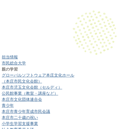
担当情報
市民総合大学
親の学習
グローバルソフトウェア本庄文化ホール
（本庄市民文化会館）
本庄市児玉文化会館（セルディ）
公民館事業（教室・講座など）
本庄市文化団体連合会
青少年
本庄市青少年育成市民会議
本庄市二十歳の祝い
小学生学習支援事業