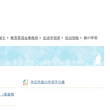
探す
教育委員会事務局
生涯学習課
担当情報
親の学習
本庄市親の学習手引書
ト（家庭教